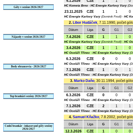
4.1.2026
CZE
1
1
0
HC Kometa Brno
-
HC Energie Karlovy Vary
(Dom
Góly v sezóne 2026/2027
23.11.2025
CZE
1
1
0
HC Energie Karlovy Vary
(Dominik Frodl) -
HC Ko
2.
Libor Hudáček
, 7.11.1990, počet gól
Dátum
Liga
G
G1
G2
7.4.2026
CZE
1
1
0
Nájazdy v sezóne 2026/2027
HC Energie Karlovy Vary
(Dominik Frodl) -
HC Oc
3.4.2026
CZE
1
1
0
HC Oceláři Třinec
-
HC Energie Karlovy Vary
(D
6.3.2026
CZE
0
0
0
HC Oceláři Třinec
-
HC Energie Karlovy Vary
(D
Body obrancovia - 2026/2027
7.1.2026
CZE
1
0
1
HC Oceláři Třinec
-
HC Energie Karlovy Vary
(D
3.
Marko Daňo
, 30.11.1994, počet gólo
Dátum
Liga
G
G1
G2
6.3.2026
CZE
0
0
0
Top brankári sezóny 2026/2027
HC Oceláři Třinec
-
HC Energie Karlovy Vary
(D
7.1.2026
CZE
2
1
1
HC Oceláři Třinec
-
HC Energie Karlovy Vary
(D
4.
Samuel Kňažko
, 7.8.2002, počet gól
Dátum
Liga
G
G1
G2
Cudzí brankár - inkasované góly sezóny
2026/2027
12.3.2026
CZE
1
0
0