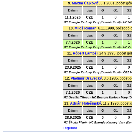
9.
Maxim Čajkovič
, 3.1.2001, počet gól
Dátum
Liga
G
G1
G2
11.1.2026
CZE
1
0
1
HC Energie Karlovy Vary
(Dominik Frodl) -
HC VE
10.
Miloš Roman
, 6.11.1999, počet gól
Dátum
Liga
G
G1
G2
7.4.2026
CZE
1
0
1
HC Energie Karlovy Vary
(Dominik Frodl) -
HC Oc
11.
Róbert Lantoši
, 24.9.1995, počet gól
Dátum
Liga
G
G1
G2
23.9.2025
CZE
1
0
0
HC Energie Karlovy Vary
(Dominik Frodl) -
ČEZ M
12.
Vladimír Dravecký
, 3.6.1985, počet g
Dátum
Liga
G
G1
G2
7.1.2026
CZE
1
1
0
HC Oceláři Třinec
-
HC Energie Karlovy Vary
(D
13.
Adrián Holešinský
, 11.2.1996, počet 
Dátum
Liga
G
G1
G2
28.9.2025
CZE
0
0
0
HC Škoda Plzeň
-
HC Energie Karlovy Vary
(Dom
Legenda