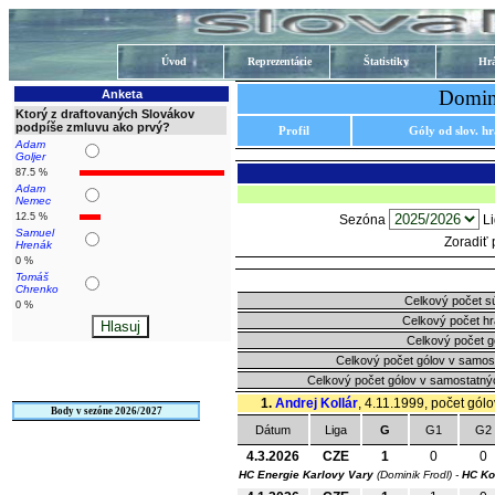
Úvod
Reprezentácie
Štatistiky
Hrá
Domini
Anketa
Ktorý z draftovaných Slovákov
podpíše zmluvu ako prvý?
Profil
Góly od slov. h
Adam
Goljer
87.5 %
Adam
Nemec
12.5 %
Sezóna
L
Samuel
Zoradiť
Hrenák
0 %
Tomáš
Chrenko
Celkový počet s
0 %
Celkový počet h
Celkový počet g
Celkový počet gólov v samos
Celkový počet gólov v samostatný
1.
Andrej Kollár
, 4.11.1999, počet gólo
Body v sezóne 2026/2027
Dátum
Liga
G
G1
G2
4.3.2026
CZE
1
0
0
HC Energie Karlovy Vary
(Dominik Frodl) -
HC Ko