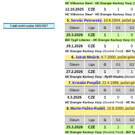
HC Vítkovice Steel
-
HC Energie Karlovy Vary
(D
12.10.2025
CZE
1
1
0
HC Vítkovice Steel
-
HC Energie Karlovy Vary
(D
5.
Servác Petrovský
, 10.8.2004, počet g
Cudzí strelci sezóny 2026/2027
Dátum
Liga
G
G1
G2
20.3.2026
CZE
1
1
0
Bílí Tygři Liberec
-
HC Energie Karlovy Vary
(Do
29.1.2026
CZE
1
1
0
HC Energie Karlovy Vary
(Dominik Frodl) -
Bílí T
6.
Jakub Minárik
, 6.7.2000, počet gólo
Dátum
Liga
G
G1
G2
27.2.2026
CZE
1
0
1
HC Energie Karlovy Vary
-
Rytíři Kladno
(Domini
7.
Kristián Pospíšil
, 22.4.1996, počet gó
Dátum
Liga
G
G1
G2
4.3.2026
CZE
1
0
0
HC Energie Karlovy Vary
(Dominik Frodl) -
HC Ko
8.
Martin Faško-Rudáš
, 10.8.2000, počet
Dátum
Liga
G
G1
G2
25.3.2026
CZE
1
1
0
HC Energie Karlovy Vary
(Dominik Frodl) -
Bílí T