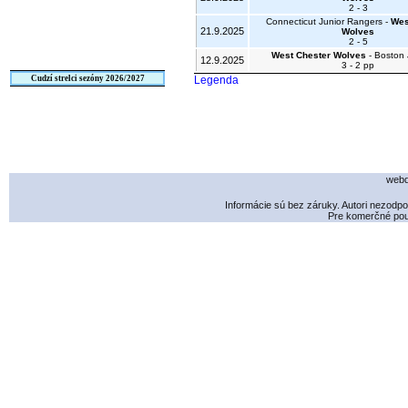
2 - 3
Connecticut Junior Rangers -
Wes
21.9.2025
Wolves
2 - 5
West Chester Wolves
- Boston J
12.9.2025
3 - 2 pp
Cudzí strelci sezóny 2026/2027
Legenda
webd
Informácie sú bez záruky. Autori nezodp
Pre komerčné použ