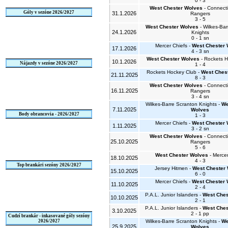
0 - 3
West Chester Wolves
- Connecti
Góly v sezóne 2026/2027
31.1.2026
Rangers
3 - 5
West Chester Wolves
- Wilkes-Bar
24.1.2026
Knights
0 - 1 sn
Mercer Chiefs -
West Chester
17.1.2026
4 - 3 sn
West Chester Wolves
- Rockets H
10.1.2026
Nájazdy v sezóne 2026/2027
1 - 4
Rockets Hockey Club -
West Ches
21.11.2025
8 - 3
West Chester Wolves
- Connecti
16.11.2025
Rangers
3 - 4 sn
Wilkes-Barre Scranton Knights -
We
7.11.2025
Wolves
Body obrancovia - 2026/2027
1 - 3
Mercer Chiefs -
West Chester
1.11.2025
3 - 2 sn
West Chester Wolves
- Connecti
25.10.2025
Rangers
5 - 6
West Chester Wolves
- Mercer
18.10.2025
4 - 3
Top brankári sezóny 2026/2027
Jersey Hitmen -
West Chester
15.10.2025
6 - 0
Mercer Chiefs -
West Chester
11.10.2025
2 - 4
P.A.L. Junior Islanders -
West Ches
10.10.2025
2 - 1
P.A.L. Junior Islanders -
West Ches
3.10.2025
2 - 1 pp
Cudzí brankár - inkasované góly sezóny
2026/2027
Wilkes-Barre Scranton Knights -
We
25.9.2025
Wolves