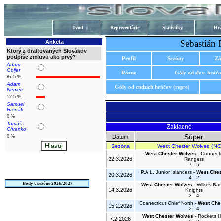
Úvod
Reprezentácie
Štatistiky
Hrá
Sebastián 
Anketa
Ktorý z draftovaných Slovákov
podpíše zmluvu ako prvý?
Profil
Sezóny
Zá
Adam
Goljer
Rôzne
Góly od slov. hráč
87.5 %
Adam
Góly od cudzích hráčov (repre)
Nemec
12.5 %
Samuel
Hrenák
0 %
Tomáš
Základné
Chrenko
Súper
0 %
Dátum
Sezóna
West Chester Wolves (N
West Chester Wolves
- Connecti
22.3.2026
Rangers
7 - 5
P.A.L. Junior Islanders -
West Ches
20.3.2026
4 - 2
Body v sezóne 2026/2027
West Chester Wolves
- Wilkes-Bar
14.3.2026
Knights
3 - 4
Connecticut Chief North -
West Che
15.2.2026
2 - 4
West Chester Wolves
- Rockets H
7.2.2026