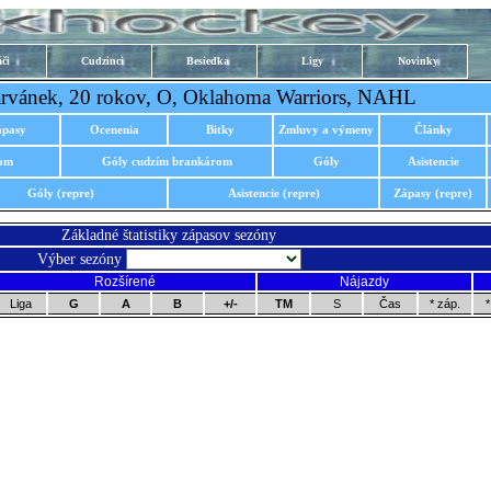
či
Cudzinci
Besiedka
Ligy
Novinky
rvánek, 20 rokov, O, Oklahoma Warriors, NAHL
ápasy
Ocenenia
Bitky
Zmluvy a výmeny
Články
rom
Góly cudzím brankárom
Góly
Asistencie
Góly (repre)
Asistencie (repre)
Zápasy (repre)
Základné štatistiky zápasov sezóny
Výber sezóny
Rozšírené
Nájazdy
Liga
G
A
B
+/-
TM
S
Čas
* záp.
*