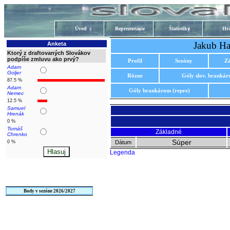
Úvod
Reprezentácie
Štatistiky
Hrá
Jakub Ha
Anketa
Ktorý z draftovaných Slovákov
podpíše zmluvu ako prvý?
Profil
Sezóny
Z
Adam
Goljer
Rôzne
Góly slov. branká
87.5 %
Adam
Góly brankárom (repre)
Nemec
12.5 %
Samuel
Hrenák
0 %
Tomáš
Základné
Chrenko
Súper
0 %
Dátum
Legenda
Body v sezóne 2026/2027