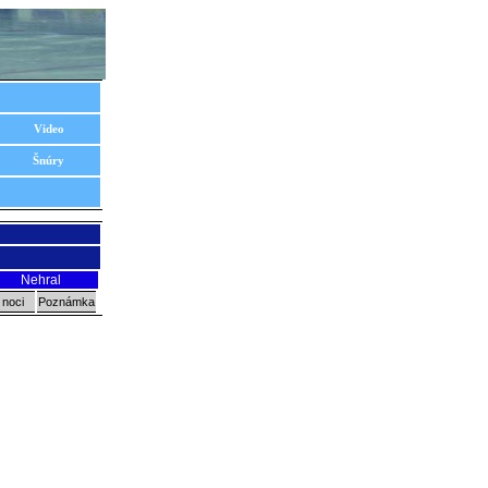
Video
Šnúry
Nehral
 noci
Poznámka