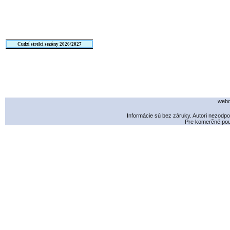
Cudzí strelci sezóny 2026/2027
webd
Informácie sú bez záruky. Autori nezodp
Pre komerčné použ