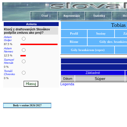
Úvod
Reprezentácie
Štatistiky
Hrá
Tobias 
Anketa
Ktorý z draftovaných Slovákov
podpíše zmluvu ako prvý?
Profil
Sezóny
Zá
Adam
Goljer
Rôzne
Góly slov. brankár
87.5 %
Adam
Góly brankárom (repre)
Nemec
12.5 %
Samuel
Hrenák
0 %
Tomáš
Základné
Chrenko
Súper
0 %
Dátum
Legenda
Body v sezóne 2026/2027