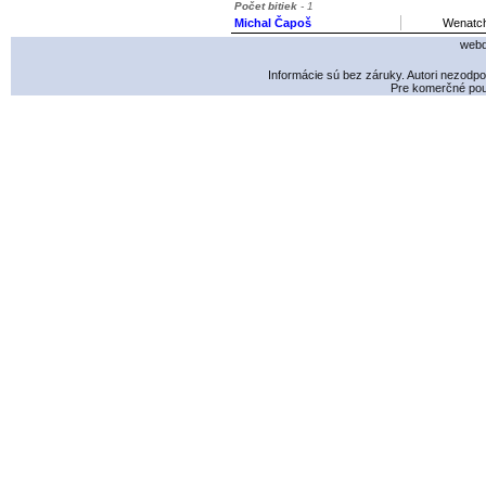
Počet bitiek
- 1
Michal Čapoš
Wenatch
webd
Informácie sú bez záruky. Autori nezodp
Pre komerčné použ