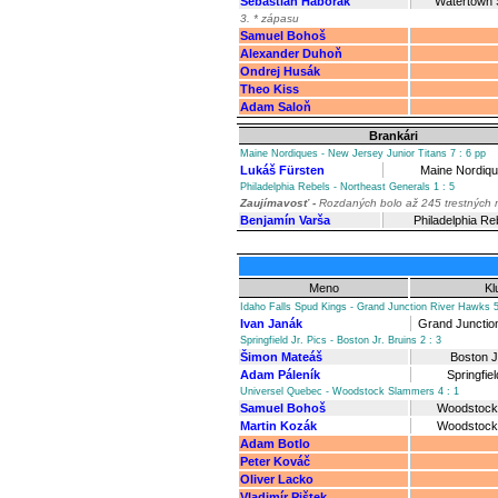
Sebastián Haborák
Watertown
3. * zápasu
Samuel Bohoš
Alexander Duhoň
Ondrej Husák
Theo Kiss
Adam Saloň
Brankári
Maine Nordiques - New Jersey Junior Titans 7 : 6 pp
Lukáš Fürsten
Maine Nordiq
Philadelphia Rebels - Northeast Generals 1 : 5
Zaujímavosť -
Rozdaných bolo až 245 trestných 
Benjamín Varša
Philadelphia Re
Meno
Kl
Idaho Falls Spud Kings - Grand Junction River Hawks 5
Ivan Janák
Grand Junctio
Springfield Jr. Pics - Boston Jr. Bruins 2 : 3
Šimon Mateáš
Boston J
Adam Páleník
Springfiel
Universel Quebec - Woodstock Slammers 4 : 1
Samuel Bohoš
Woodstock
Martin Kozák
Woodstock
Adam Botlo
Peter Kováč
Oliver Lacko
Vladimír Pištek