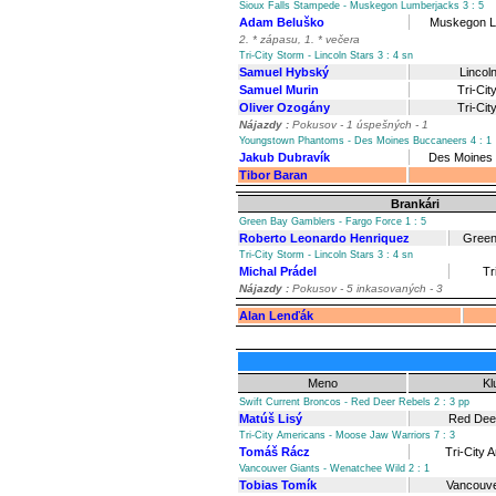
Sioux Falls Stampede - Muskegon Lumberjacks 3 : 5
Adam Beluško
Muskegon L
2. * zápasu, 1. * večera
Tri-City Storm - Lincoln Stars 3 : 4 sn
Samuel Hybský
Lincol
Samuel Murin
Tri-Cit
Oliver Ozogány
Tri-Cit
Nájazdy :
Pokusov - 1 úspešných - 1
Youngstown Phantoms - Des Moines Buccaneers 4 : 1
Jakub Dubravík
Des Moines
Tibor Baran
Brankári
Green Bay Gamblers - Fargo Force 1 : 5
Roberto Leonardo Henriquez
Green
Tri-City Storm - Lincoln Stars 3 : 4 sn
Michal Prádel
Tr
Nájazdy :
Pokusov - 5 inkasovaných - 3
Alan Lenďák
Meno
Kl
Swift Current Broncos - Red Deer Rebels 2 : 3 pp
Matúš Lisý
Red Dee
Tri-City Americans - Moose Jaw Warriors 7 : 3
Tomáš Rácz
Tri-City 
Vancouver Giants - Wenatchee Wild 2 : 1
Tobias Tomík
Vancouve