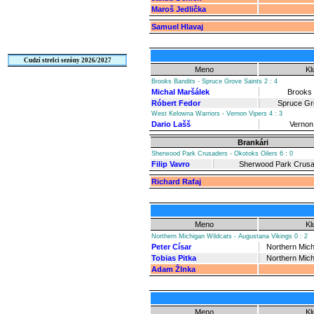
Maroš Jedlička
Samuel Hlavaj
Cudzí strelci sezóny 2026/2027
Meno
Kl
Brooks Bandits - Spruce Grove Saints 2 : 4
Michal Maršálek
Brooks 
Róbert Fedor
Spruce Gr
West Kelowna Warriors - Vernon Vipers 4 : 3
Dario Lašš
Vernon
Brankári
Sherwood Park Crusaders - Okotoks Oilers 6 : 0
Filip Vavro
Sherwood Park Crus
Richard Rafaj
Meno
Kl
Northern Michigan Wildcats - Augustana Vikings 0 : 2
Peter Císar
Northern Mich
Tobias Pitka
Northern Mich
Adam Žlnka
Meno
Kl