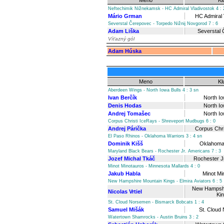
Meno
Kl
Neftechimik Nižnekamsk - HC Admiral Vladivostok 4 : 
Mário Grman
HC Admiral 
Severstal Čerepovec - Torpedo Nižnij Novgorod 7 : 6
Adam Liška
Severstal
Víťazný gól
Adam Húska
Meno
Kl
Aberdeen Wings - North Iowa Bulls 4 : 3 sn
Ivan Berčík
North Io
Denis Hodas
North Io
Andrej Tomašec
North Io
Corpus Christi IceRays - Shreveport Mudbugs 6 : 0
Andrej Párička
Corpus Chri
El Paso Rhinos - Oklahoma Warriors 3 : 4 sn
Dominik Kišš
Oklahoma
Maryland Black Bears - Rochester Jr. Americans 7 : 3
Jozef Michal Tkáč
Rochester J
Minot Minotauros - Minnesota Mallards 4 : 0
Jakub Habla
Minot Mi
New Hampshire Mountain Kings - Elmira Aviators 6 : 5
New Hampshi
Nicolas Vrtiel
Ki
St. Cloud Norsemen - Bismarck Bobcats 1 : 4
Samuel Mišák
St. Cloud
Watertown Shamrocks - Austin Bruins 3 : 2