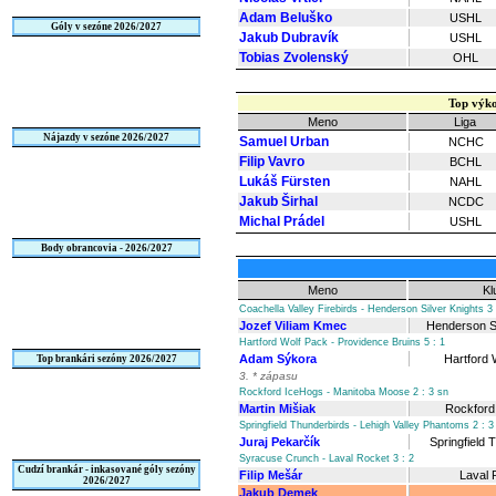
Adam Beluško
USHL
Góly v sezóne 2026/2027
Jakub Dubravík
USHL
Tobias Zvolenský
OHL
Top výko
Meno
Liga
Nájazdy v sezóne 2026/2027
Samuel Urban
NCHC
Filip Vavro
BCHL
Lukáš Fürsten
NAHL
Jakub Širhal
NCDC
Michal Prádel
USHL
Body obrancovia - 2026/2027
Meno
Kl
Coachella Valley Firebirds - Henderson Silver Knights 3 
Jozef Viliam Kmec
Henderson Si
Hartford Wolf Pack - Providence Bruins 5 : 1
Adam Sýkora
Hartford 
Top brankári sezóny 2026/2027
3. * zápasu
Rockford IceHogs - Manitoba Moose 2 : 3 sn
Martin Mišiak
Rockford
Springfield Thunderbirds - Lehigh Valley Phantoms 2 : 3
Juraj Pekarčík
Springfield 
Syracuse Crunch - Laval Rocket 3 : 2
Cudzí brankár - inkasované góly sezóny
Filip Mešár
Laval 
2026/2027
Jakub Demek