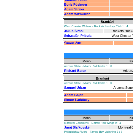
Boris Pösinger
Adam Straka
Adam Wizmüller
Brankári
West Chester Wolves - Rockets Hockey Club 1 : 4
Jakub Širhal
Rockets Hock
Sebastián Pribula
West Chester
Šimon Žille
Meno
Kl
Arizona State - Miami RedHawks 1 : 0
Richard Baran
Arizon
Brankári
Arizona State - Miami RedHawks 1 : 0
Samuel Urban
Arizona State
Adam Gajan
Šimon Latkóczy
Meno
Kl
Montreal Canadiens - Detroit Red Wings 0 : 4
Juraj Slafkovský
Montreal 
Philadelphia Flyers - Tampa Bay Lightning 2 : 7