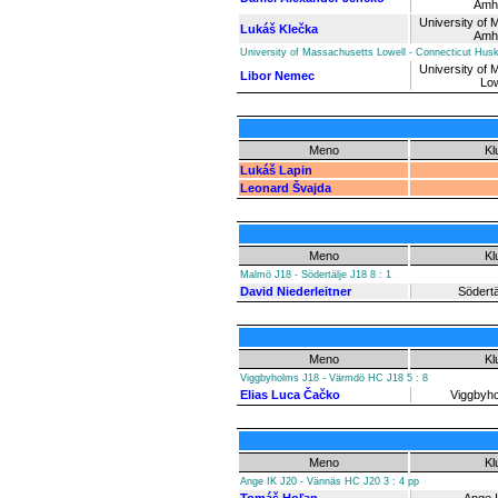
Amh
University of
Lukáš Klečka
Amh
University of Massachusetts Lowell - Connecticut Husk
University of
Libor Nemec
Low
Meno
Kl
Lukáš Lapin
Leonard Švajda
Meno
Kl
Malmö J18 - Södertälje J18 8 : 1
David Niederleitner
Södertä
Meno
Kl
Viggbyholms J18 - Värmdö HC J18 5 : 8
Elias Luca Čačko
Viggbyh
Meno
Kl
Ange IK J20 - Vännäs HC J20 3 : 4 pp