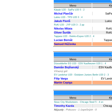
S
Meno
Kl
Kärpät U20 - SaiPa U20 5 : 2
Michal Plančár
SaiP
Lukko U20 - TPS U20 3 : 4
Jakub Floriš
Lukk
RoKi U20 - JYP U20 3 : 2 pp
Nikolas Milata
RoKi
Oliver Šurlák
RoKi
Tappara U20 - Kiekko-Espoo U20 2 : 4
Lucian Bernát
Tappa
Samuel Húževka
Meno
Kl
Düsseldorfer EG U20 - ESV Kaufbeuren U20 1 : 4
Damián Bojňanský
ESV Kaufb
Víťazný gól
EV Landshut U20 - Eisbären Juniors Berlin U20 2 : 3
Filip Varga
EV Land
Martin Cepiga
Meno
Kl
Sioux City Musketeers - Chicago Steel 5 : 4 sn
Timothy Kazda
Chicag
Nájazdy :
Pokusov - 1 úspešných - 0