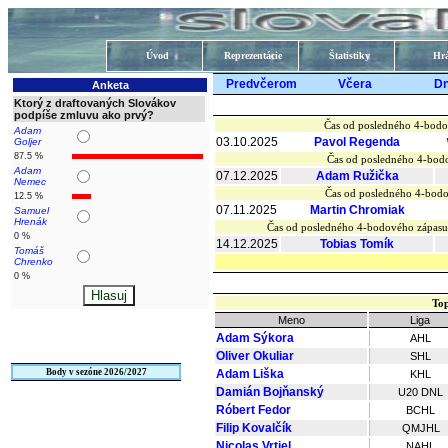
Úvod
Reprezentácie
Štatistiky
Hrá
Predvčerom
Včera
D
Anketa
Ktorý z draftovaných Slovákov
podpíše zmluvu ako prvý?
Čas od posledného 4-bodo
Adam
03.10.2025
Pavol Regenda
Goljer
87.5 %
Čas od posledného 4-bodo
Adam
07.12.2025
Adam Ružička
Nemec
Čas od posledného 4-bodo
12.5 %
07.11.2025
Martin Chromiak
Samuel
Hrenák
Čas od posledného 4-bodového zápas
0 %
14.12.2025
Tobias Tomík
Tomáš
Chrenko
0 %
Top
Meno
Liga
Adam Sýkora
AHL
Oliver Okuliar
SHL
Body v sezóne 2026/2027
Adam Liška
KHL
Damián Bojňanský
U20 DNL
Róbert Fedor
BCHL
Filip Kovalčík
QMJHL
Nicolas Vrtiel
NAHL