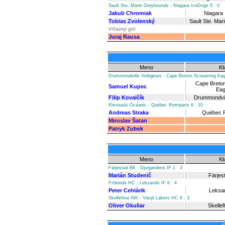
Sault Ste. Marie Greyhounds - Niagara IceDogs 5 : 0
Jakub Chromiak
Niagara
Tobias Zvolenský
Sault Ste. Ma
Víťazný gól
Juraj Rausa
Meno
Kl
Drummondville Voltigeurs - Cape Breton Screaming Eagl
Cape Breto
Samuel Kupec
Eag
Filip Kovalčík
Drummondvill
Rimouski Océanic - Québec Remparts 6 : 10
Andreas Straka
Québec 
Miroslav Šatan
Patryk Zubek
Meno
Kl
Färjestad BK - Djurgardens IF 1 : 3
Marián Studenič
Färjes
Frölunda HC - Leksands IF 6 : 4
Peter Cehlárik
Leksa
Skelleftea AIK - Växjö Lakers HC 6 : 3
Oliver Okuliar
Skellef