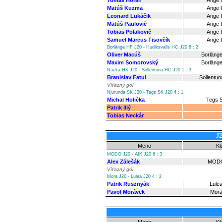
Tomáš Hoľan
Ange 
Matúš Kuzma
Ange 
Leonard Lukáčik
Ange 
Matúš Paulovič
Ange 
Tobias Polakovič
Ange 
Samuel Marcus Tisovčík
Ange 
Borlänge HF J20 - Hudiksvalls HC J20 6 : 2
Oliver Macúš
Borläng
Maxim Somorovský
Borläng
Nacka HK J20 - Sollentuna HC J20 1 : 3
Branislav Fatul
Sollentu
Víťazný gól
Njurunda SK J20 - Tegs SK J20 4 : 1
Michal Holička
Tegs 
Patrik Illý
Tobias Neckár
J2
Meno
Kl
MODO J20 - AIK J20 6 : 3
Alex Zálešák
MODO
Víťazný gól
Mora J20 - Lulea J20 4 : 2
Patrik Rusznyák
Lule
Pavol Morávek
Mora