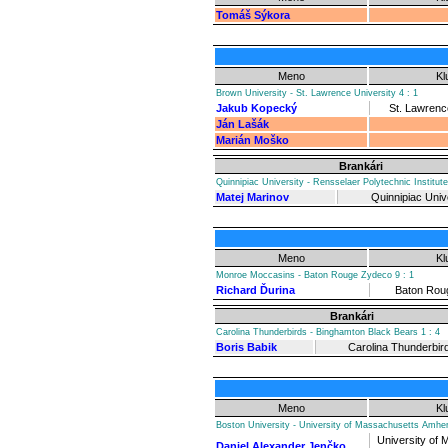
Tomáš Sýkora
Meno
Kl
Brown University - St. Lawrence University 4 : 1
Jakub Kopecký
St. Lawrenc
Ján Lašák
Marián Moško
Brankári
Quinnipiac University - Rensselaer Polytechnic Institute
Matej Marinov
Quinnipiac Univ
Meno
Kl
Monroe Moccasins - Baton Rouge Zydeco 9 : 1
Richard Ďurina
Baton Rou
Brankári
Carolina Thunderbirds - Binghamton Black Bears 1 : 4
Boris Babik
Carolina Thunderbir
Meno
Kl
Boston University - University of Massachusetts Amher
University of
Daniel Alexander Jenčko