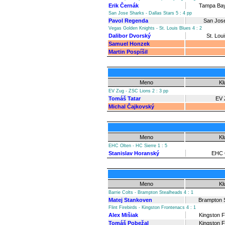
Erik Černák
Tampa Bay
San Jose Sharks - Dallas Stars 5 : 4 pp
Pavol Regenda
San Jos
Vegas Golden Knights - St. Louis Blues 4 : 2
Dalibor Dvorský
St. Lou
Samuel Honzek
Martin Pospíšil
Meno
Kl
EV Zug - ZSC Lions 2 : 3 pp
Tomáš Tatar
EV 
Michal Čajkovský
Meno
Kl
EHC Olten - HC Sierre 1 : 5
Stanislav Horanský
EHC 
Meno
Kl
Barrie Colts - Brampton Stealheads 4 : 1
Matej Stankoven
Brampton 
Flint Firebirds - Kingston Frontenacs 4 : 1
Alex Mišiak
Kingston 
Tomáš Pobežal
Kingston 